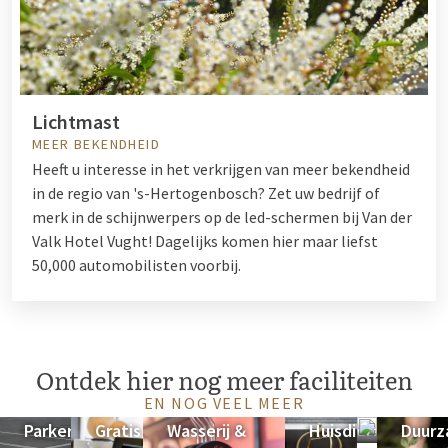
Lichtmast
MEER BEKENDHEID
Heeft u interesse in het verkrijgen van meer bekendheid
in de regio van 's-Hertogenbosch? Zet uw bedrijf of
merk in de schijnwerpers op de led-schermen bij Van der
Valk Hotel Vught! Dagelijks komen hier maar liefst
50,000 automobilisten voorbij.
Ontdek hier nog meer faciliteiten
EN NOG VEEL MEER
Parkeren
Gratis
Wasserij &
Huisdieren
Taxiserv
Duurz