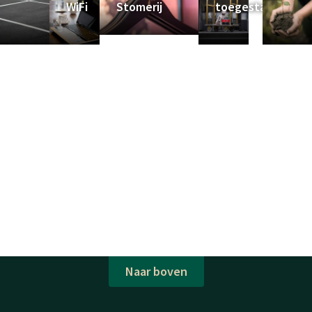
WiFi
Stomerij
toegestaan
Naar boven