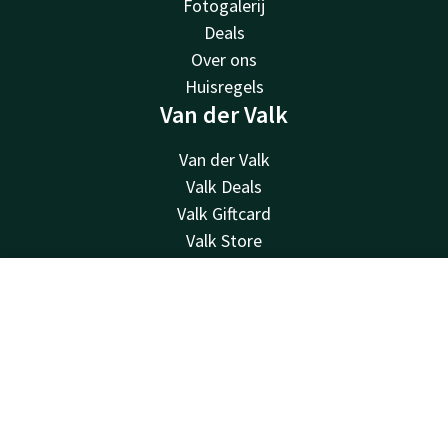
Fotogalerij
Deals
Over ons
Huisregels
Van der Valk
Van der Valk
Valk Deals
Valk Giftcard
Valk Store
Valk Business
Valk Life
Contact
Account
NL
Vacatures
Historie
Boek nu
Gevonden voorwerpen
Hotel Den Bosch
MVO