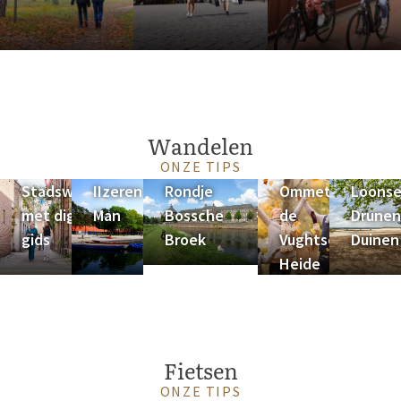
Wandelen
ONZE TIPS
Stadswandeling
IIzeren
Rondje
Ommetje
Loonse
met digitale
Man
Bossche
de
Drunen
gids
Broek
Vughtse
Duinen
Heide
Fietsen
ONZE TIPS