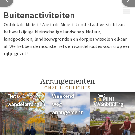
MENU
Buitenactiviteiten
Ontdek de Meierij! Wie in de Meierij komt staat versteld van
het veelzijdige kleinschalige landschap. Natuur,
landgoederen, landbouwgronden en dorpjes wisselen elkaar
af. We hebben de mooiste fiets en wandelroutes voor u op een
rijtje gezet!
Arrangementen
ONZE HIGHLIGHTS
Fiets- &
Weekend
3=2
wandelarrangement
weg
Aanbieding
arrangement