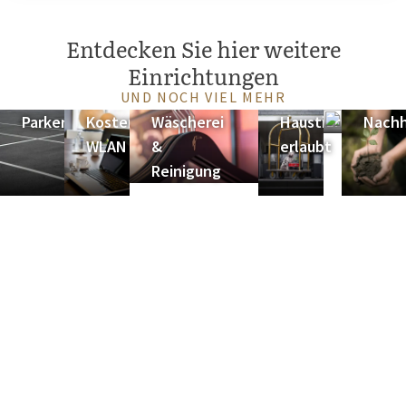
Entdecken Sie hier weitere
Einrichtungen
UND NOCH VIEL MEHR
Parken
Kostenloses
Wäscherei
Haustiere
Taxiserv
Nachh
WLAN
&
erlaubt
Reinigung