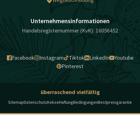
Unternehmensinformationen
Handelsregisternummer (KvK): 16056452
Facebook
Instagram
Tiktok
LinkedIn
Youtube
Pinterest
überraschend vielfältig
Sitemap
Datenschutz
Kekse
Haftung
Bedingungen
Bestpreisgarantie