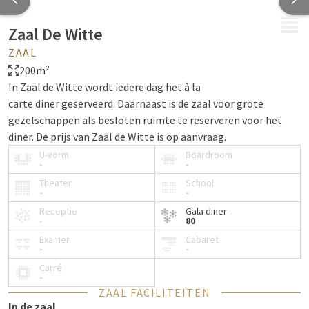
MENU
Zaal De Witte
ZAAL
200m²
In Zaal de Witte wordt iedere dag het à la
carte diner geserveerd. Daarnaast is de zaal voor grote
gezelschappen als besloten ruimte te reserveren voor het
diner. De prijs van Zaal de Witte is op aanvraag.
U-vorm
Boardroom
-
-
Theater
School
-
-
Receptie
Gala diner
-
80
Examen
Cabaret
-
-
Carré
-
ZAAL FACILITEITEN
In de zaal