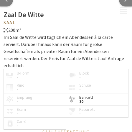
MENÜ
Zaal De Witte
SAAL
200m²
Im Saal de Witte wird täglich ein Abendessen à la carte
serviert. Darüber hinaus kann der Raum für große
Gesellschaften als privater Raum für ein Abendessen
reserviert werden. Der Preis für Zaal de Witte ist auf Anfrage
erhältlich.
U-Form
Block
-
-
Kino
Schule
-
-
Empfang
Bankett
-
80
Exam
Kabarett
-
-
Carré
-