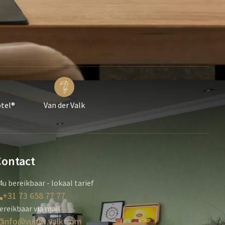
otel®
Van der Valk
Contact
4u bereikbaar - lokaal tarief
+31 73 658 77 77
ereikbaar via mail
info@vught.valk.com