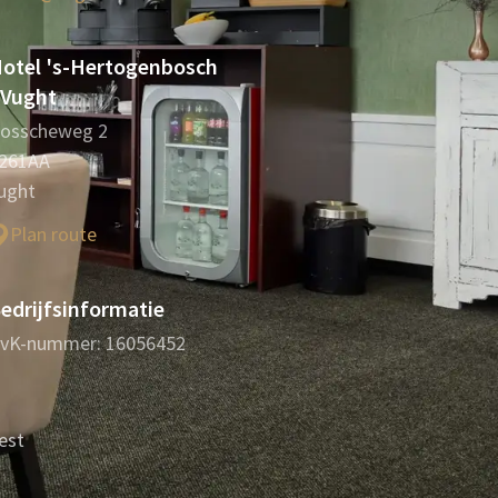
otel 's-Hertogenbosch
 Vught
osscheweg 2
261AA
ught
Plan route
edrijfsinformatie
vK-nummer: 16056452
est