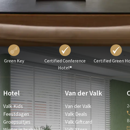
Green Key
Certified Conference
Certified Green H
Hotel®
Hotel
Van der Valk
Valk Kids
Van der Valk
2
Feestdagen
Valk Deals
B
Groepsuitjes
Valk Giftcard
Winter in brabant
Valk Store