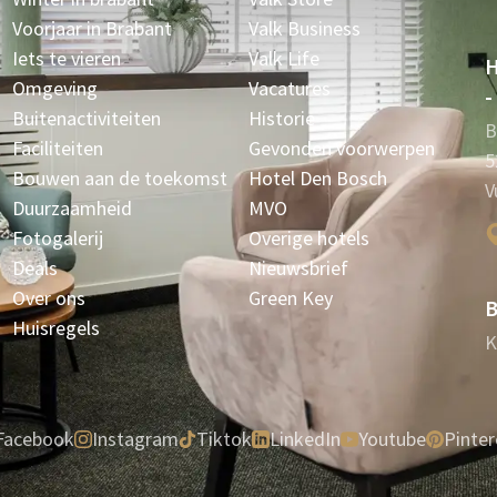
Voorjaar in Brabant
Valk Business
Iets te vieren
Valk Life
H
Omgeving
Vacatures
-
Buitenactiviteiten
Historie
B
Faciliteiten
Gevonden voorwerpen
5
Bouwen aan de toekomst
Hotel Den Bosch
V
Duurzaamheid
MVO
Fotogalerij
Overige hotels
Deals
Nieuwsbrief
Over ons
Green Key
B
Huisregels
K
Facebook
Instagram
Tiktok
LinkedIn
Youtube
Pinter