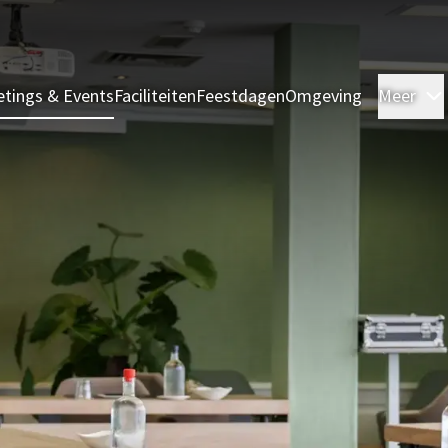
tings & Events
Faciliteiten
Feestdagen
Omgeving
Meer