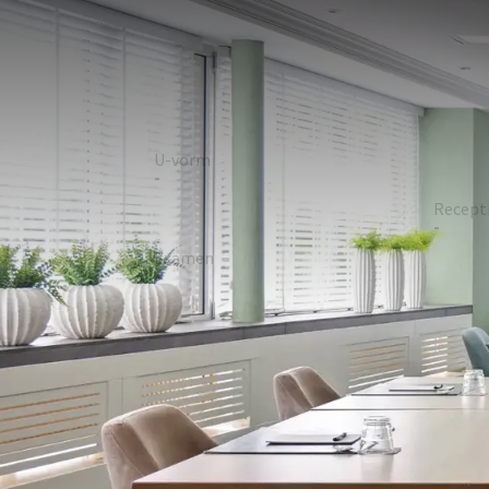
ZAAL
66m²
Het Bossche Broek is een lichte sfeervolle zaal me
over daglicht, airconditioning en WIFI en is geschi
voorzien van een Nespresso machine en een koelkas
U-vorm
Board
-
15
School
Recept
13
-
Examen
Cabare
-
16
ZAAL 
In de zaal
Daglicht
Beamer
Schrijfmateriaal
Geluidssysteem