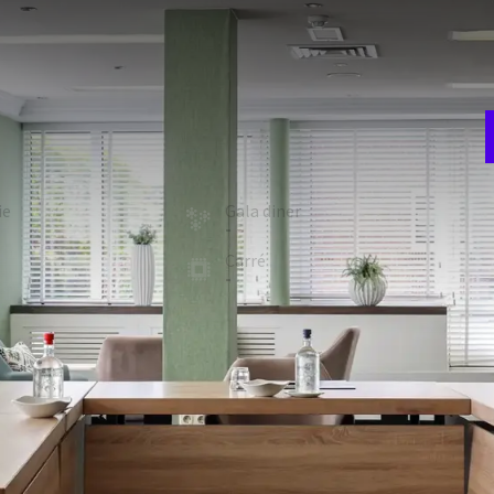
V
w
t een oppervlakte van 66 m2. De zaal beschikt onder andere
w
kt voor een gezelschap van maximaal 25 gasten. Deze zaal is
tje gevuld met mineraalwater en frisdranken.
room
Theater
25
ie
Gala diner
E
-
3
t
Carré
-
FACILITEITEN
Zaalverduistering
Projectiescherm
Telefoon
Professioneel lichtplan