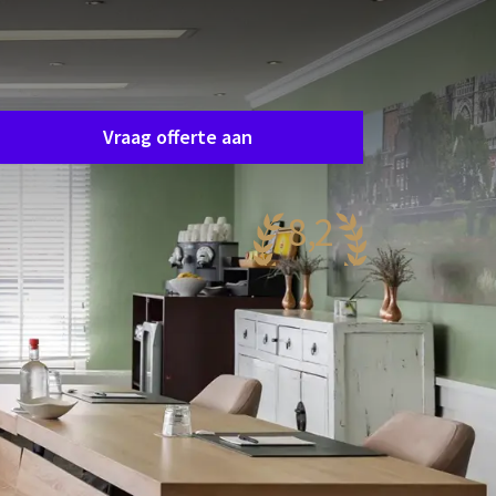
Zaal aanvraag
raag eenvoudig en vrijblijvend een offerte aan en
e nemen spoedig contact op om samen uw
ensen af te stemmen.
Vraag offerte aan
8,2
rg mooi
44 reviews