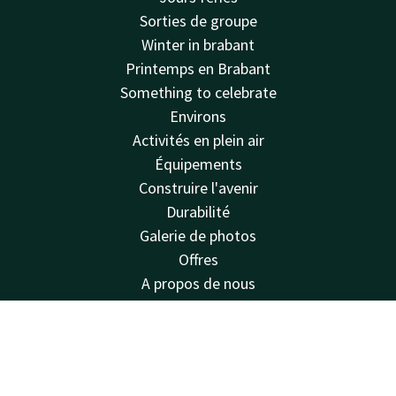
Sorties de groupe
Winter in brabant
Printemps en Brabant
Something to celebrate
Environs
Activités en plein air
Équipements
Construire l'avenir
Durabilité
Galerie de photos
Offres
A propos de nous
Règlement de la maison
Van der Valk
Contact
Compte
FR
Van der Valk
Réserver
Valk Deals