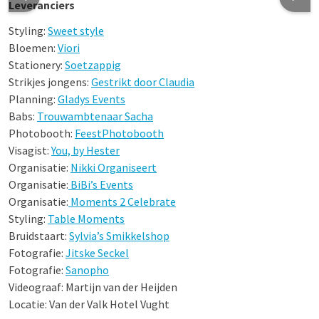
Leveranciers
Styling:
Sweet style
Bloemen:
Viori
Stationery:
Soetzappig
Strikjes jongens:
Gestrikt door Claudia
Planning:
Gladys Events
Babs:
Trouwambtenaar Sacha
Photobooth:
FeestPhotobooth
Visagist:
You, by Hester
Organisatie:
Nikki Organiseert
Organisatie:
BiBi’s Events
Organisatie:
Moments 2 Celebrate
Styling:
Table Moments
Bruidstaart:
Sylvia’s Smikkelshop
Fotografie:
Jitske Seckel
Fotografie:
Sanopho
Videograaf: Martijn van der Heijden
Locatie: Van der Valk Hotel Vught