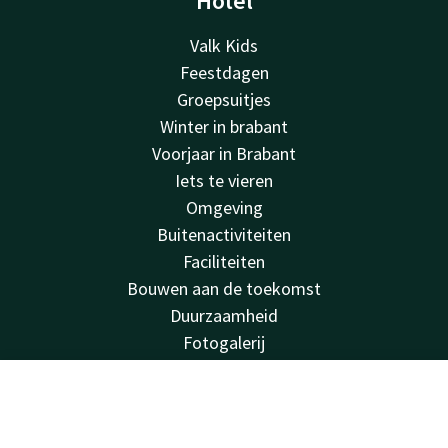
Hotel
Valk Kids
Feestdagen
Groepsuitjes
Winter in brabant
Voorjaar in Brabant
Iets te vieren
Omgeving
Buitenactiviteiten
Faciliteiten
Bouwen aan de toekomst
Duurzaamheid
Fotogalerij
Deals
Over ons
Contact
Account
NL
Huisregels