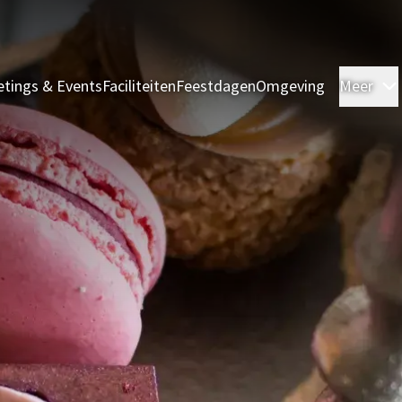
tings & Events
Faciliteiten
Feestdagen
Omgeving
Meer