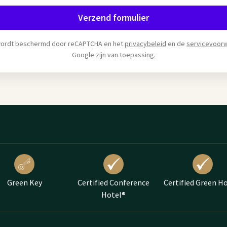
Verzend formulier
wordt beschermd door reCAPTCHA en het
privacybeleid
en de
servicevoor
Google zijn van toepassing.
Green Key
Certified Conference
Certified Green H
Hotel®