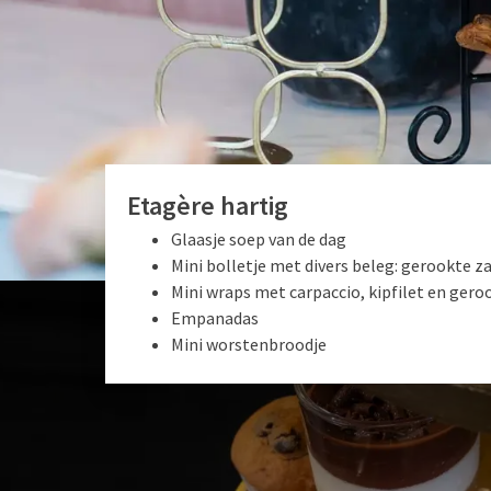
Etagères
Etagère hartig
Glaasje soep van de dag
Mini bolletje met divers beleg: gerookte 
Mini wraps met carpaccio, kipfilet en ger
Empanadas
Mini worstenbroodje