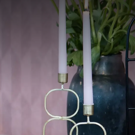
GENI
Geniet van een onverget
trakteer jezelf op een b
een High Tea met een u
Een High Tea in Den Bos
of collega's. Laat je ve
sfeervolle ambiance van
van smaken en presenta
Of je nu een speciale ge
adres voor een High Te
Den Bosch een culinair
De High Tea bestaat uit
Ontvangst
Wij verwelkomen uw ga