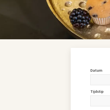
Laat het ons van tevor
Bekijk ook onze mogel
Datum
Tijdstip