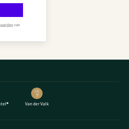
waarden
van
otel®
Van der Valk