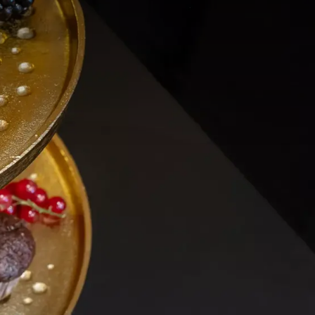
 natuurlijk mogelijk om
 zodat we hier tijdens
nsumpties worden op