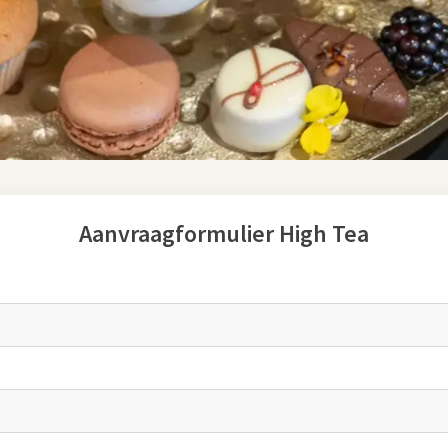
en weten zodat we hier rekening mee kunnen houden
ijkheden voor een
Babyshower High Tea
Aanvraagformulier High Tea