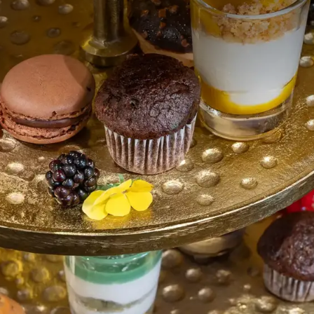
ensgebonden gerechten, dus voorgerechten kunnen variëren. Het is
n te vervullen. Geef dit ten minste 24 uur van tevoren aan ons door,
 mee kunnen houden.
servering
 2 personen
 12:00 en 17:00 uur
 van tevoren
n, u ontvangt hiervoor een betaallink
on
p basis van 2,5 uur inclusief onbeperkt thee en koffie. Andere co
berekend.