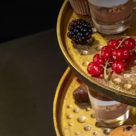
* We spelen in op seizo
allergieën of dieetwense
de bereiding rekening
High Tea Re
Aantal Personen: Vanaf
Beschikbaarheid: Tussen
Reservering: Tot 48 uur
Betaling: Vooraf betale
Prijs: € 33,50 per perso
Bovenstaande prijs is o
basis van nacalculatie 
Speciale Verzoeken?