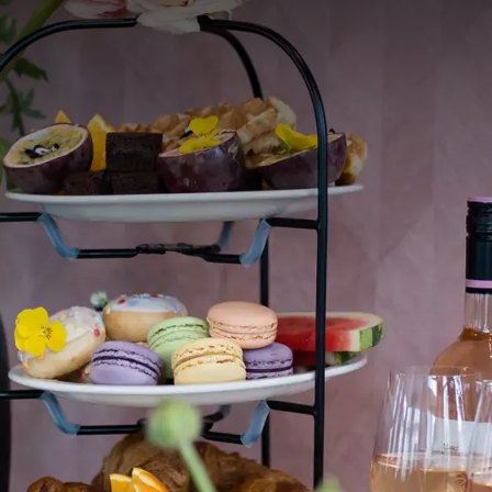
ET VAN EEN SMAAKVOLLE HIGH TEA IN DEN BOSCH - 
elijke High Tea in Den Bosch bij Van der Valk! Ontsnap aan de dru
ijzondere ervaring in Brabant, vol lekkernijen en gezelligheid. Bij
itgebreid assortiment aan hartige en zoete lekkernijen, verse the
ch - Vught bij Van der Valk is perfect voor een ontspannen middag
rwennen met luxe belegde broodjes, verrukkelijke petit fours en nog
 ons restaurant. Op zoek naar High Tea ideeën? Bij ons vind je de
tie.
legenheid viert of gewoon zin hebt in iets lekkers, bij Van der Valk 
a in Den Bosch om van te smullen. Reserveer nu en maak van jouw
 hoogtepunt!
:
sten met een glas champagne van het huis