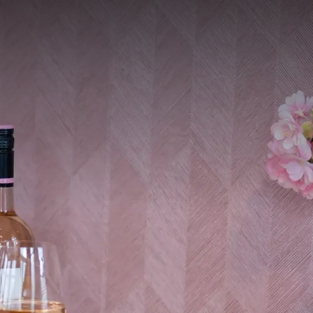
VUGHT
kte van de stad en
 Van der Valk bieden we
e en meer.
 met vrienden, familie
 veel meer, alles in de
 perfecte combinatie
ben je aan het juiste
 bezoek aan Vught of