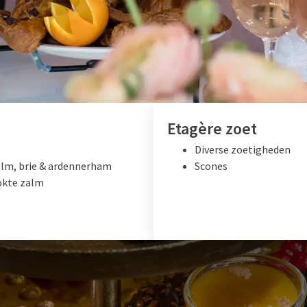
Etagère zoet
Diverse zoetigheden
zalm, brie & ardennerham
Scones
ookte zalm