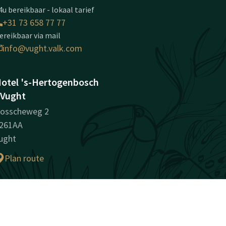
4u bereikbaar - lokaal tarief
+31 73 658 77 77
ereikbaar via mail
info@vught.valk.com
otel 's-Hertogenbosch
 Vught
osscheweg 2
261AA
ught
Plan route
edrijfsinformatie
vK-nummer: 16056452