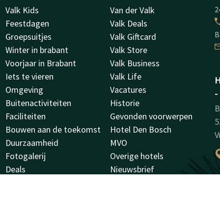
Valk Kids
Van der Valk
2
Feestdagen
Valk Deals
B
Groepsuitjes
Valk Giftcard
Winter in brabant
Valk Store
Voorjaar in Brabant
Valk Business
Iets te vieren
Valk Life
H
Omgeving
Vacatures
-
Buitenactiviteiten
Historie
B
Faciliteiten
Gevonden voorwerpen
5
Bouwen aan de toekomst
Hotel Den Bosch
V
Duurzaamheid
MVO
Fotogalerij
Overige hotels
Deals
Nieuwsbrief
Over ons
Green Key
B
Huisregels
K