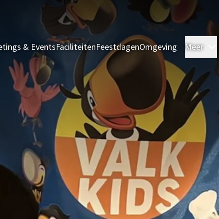
tings & Events
Faciliteiten
Feestdagen
Omgeving
Meer