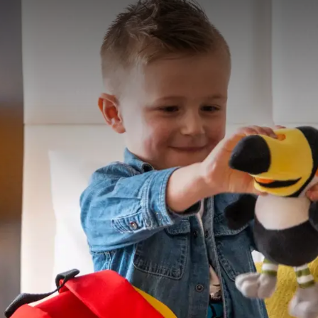
VALK KIDS
en kinderpakket om het verblijf van de kleinste nog leuker te ma
at uit:
zakje
oekan Knuffel
95 te bestellen bij uw reservering.