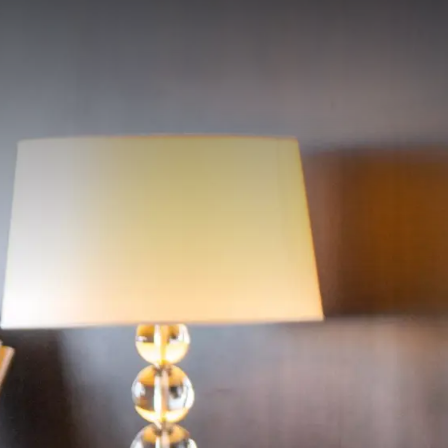
Bestel voor aankomst e
Het kinderpakket besta
Timo Toekan Rug
Timo of Twiggy T
Timo Magazine
Kleurpotloden
Het pakket is voor € 14,