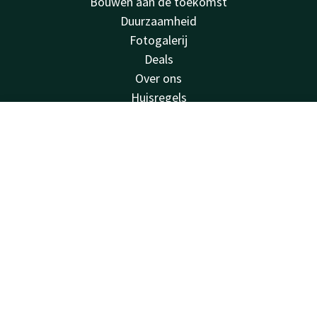
Bouwen aan de toekomst
Duurzaamheid
Fotogalerij
Deals
Over ons
Huisregels
Van der Valk
Contact
Account
NL
Van der Valk
Boek nu
Valk Deals
Valk Giftcard
Valk Store
Valk Business
Valk Life
Vacatures
Historie
Gevonden voorwerpen