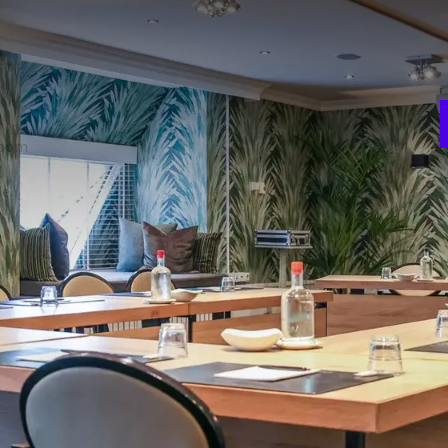
V
w
n oppervlakte van 78 m2. De zaal beschikt onder andere over
w
or een gezelschap van maximaal 30 gasten. Deze zaal heeft
ld met mineraalwater en frisdranken.
room
Theater
30
ie
Gala diner
E
24
3
t
Carré
21
FACILITEITEN
Zaalverduistering
Projectiescherm
Telefoon
Professioneel lichtplan