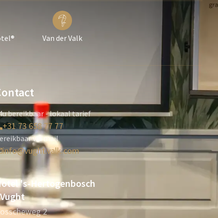
otel®
Van der Valk
Contact
4u bereikbaar - lokaal tarief
+31 73 658 77 77
ereikbaar via mail
info@vught.valk.com
otel 's-Hertogenbosch
 Vught
osscheweg 2