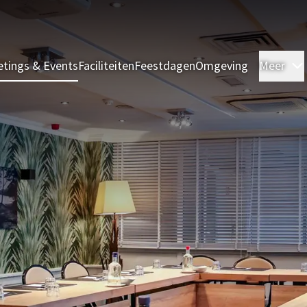
tings & Events
Faciliteiten
Feestdagen
Omgeving
Meer