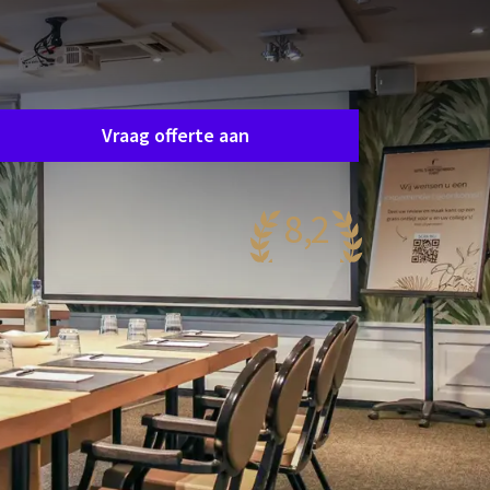
Zaal aanvraag
raag eenvoudig en vrijblijvend een offerte aan en
e nemen spoedig contact op om samen uw
ensen af te stemmen.
Vraag offerte aan
8,2
rg mooi
44 reviews