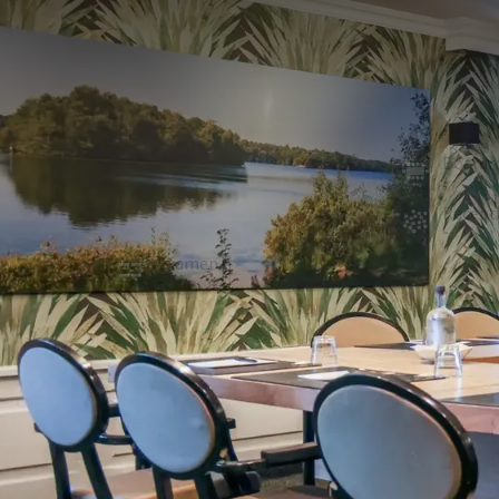
ZAAL
78m²
De IJzeren Man is een ruime sfeervolle zaal met ee
daglicht, airconditioning en WIFI en is geschikt vo
een eigen buffet voor koffie en een koelkastje gevu
U-vorm
Board
20
-
School
Recept
20
-
Examen
Cabare
-
25
ZAAL 
In de zaal
Daglicht
Beamer
Schrijfmateriaal
Geluidssysteem