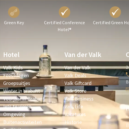
Green Key
Certified Conference
Certified Green H
Hotel®
Hotel
Van der Valk
Valk Kids
Van der Valk
2
Feestdagen
Valk Deals
B
Groepsuitjes
Valk Giftcard
Winter in brabant
Valk Store
Voorjaar in Brabant
Valk Business
Iets te vieren
Valk Life
H
Omgeving
Vacatures
-
Buitenactiviteiten
Historie
B