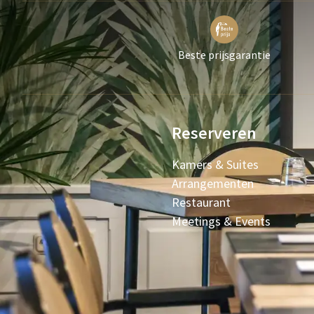
Beste prijsgarantie
Reserveren
Kamers & Suites
Arrangementen
Restaurant
Meetings & Events