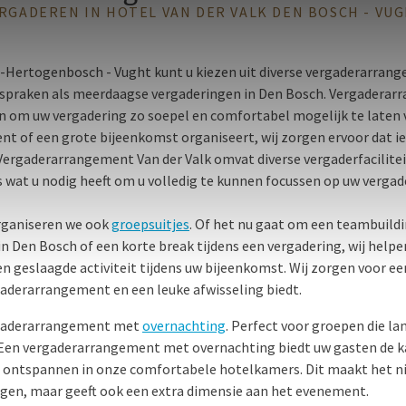
RGADEREN IN HOTEL VAN DER VALK DEN BOSCH - VU
's-Hertogenbosch - Vught kunt u kiezen uit diverse vergaderarran
spraken als meerdaagse vergaderingen in Den Bosch. Vergaderar
n om uw vergadering zo soepel en comfortabel mogelijk te laten 
nt of een grote bijeenkomst organiseert, wij zorgen ervoor dat ie
Vergaderarrangement Van der Valk omvat diverse vergaderfaciliteit
 wat u nodig heeft om u volledig te kunnen focussen op uw vergad
rganiseren we ook
groepsuitjes
. Of het nu gaat om een teambuildi
Den Bosch of een korte break tijdens een vergadering, wij helpen
n geslaagde activiteit tijdens uw bijeenkomst. Wij zorgen voor ee
gaderarrangement en een leuke afwisseling biedt.
rgaderarrangement met
overnachting
. Perfect voor groepen die lan
 Een vergaderarrangement met overnachting biedt uw gasten de 
te ontspannen in onze comfortabele hotelkamers. Dit maakt het ni
en, maar geeft ook een extra dimensie aan het evenement.