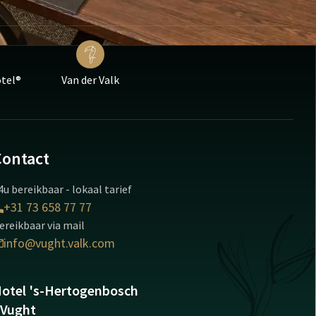
otel®
Van der Valk
Contact
4u bereikbaar - lokaal tarief
+31 73 658 77 77
ereikbaar via mail
info@vught.valk.com
otel 's-Hertogenbosch
 Vught