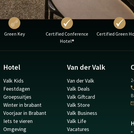
Green Key
Certified Conference
Certified Green H
Hotel®
Hotel
Van der Valk
Valk Kids
Van der Valk
2
Feestdagen
Valk Deals
B
Groepsuitjes
Valk Giftcard
Winter in brabant
Valk Store
Voorjaar in Brabant
Valk Business
Iets te vieren
Valk Life
H
Omgeving
Vacatures
-