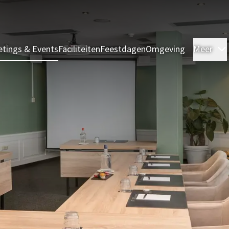
tings & Events
Faciliteiten
Feestdagen
Omgeving
Meer