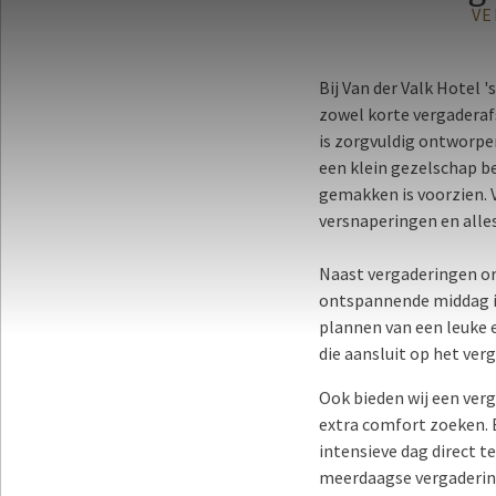
VE
Bij Van der Valk Hotel 
zowel korte vergaderaf
is zorgvuldig ontworpe
een klein gezelschap be
gemakken is voorzien. 
versnaperingen en alles
Naast vergaderingen o
ontspannende middag in 
plannen van een leuke e
die aansluit op het ver
Ook bieden wij een ve
extra comfort zoeken.
intensieve dag direct 
meerdaagse vergadering