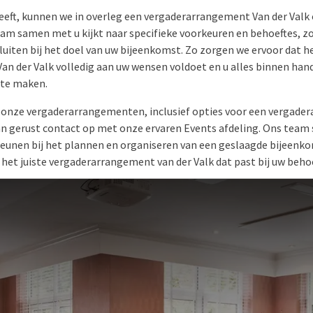
heeft, kunnen we in overleg een vergaderarrangement Van der Val
am samen met u kijkt naar specifieke voorkeuren en behoeftes, zod
sluiten bij het doel van uw bijeenkomst. Zo zorgen we ervoor dat h
n der Valk volledig aan uw wensen voldoet en u alles binnen han
 te maken.
r onze vergaderarrangementen, inclusief opties voor een vergad
 gerust contact op met onze ervaren Events afdeling. Ons team s
teunen bij het plannen en organiseren van een geslaagde bijeenko
 het juiste vergaderarrangement van der Valk dat past bij uw beho
com
VERGADERARRANGEMENT VAN DER VALK 2026