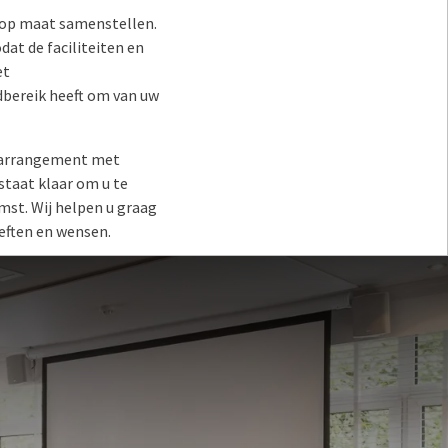
k op maat samenstellen.
at de faciliteiten en
et
dbereik heeft om van uw
erarrangement met
taat klaar om u te
mst. Wij helpen u graag
eften en wensen.