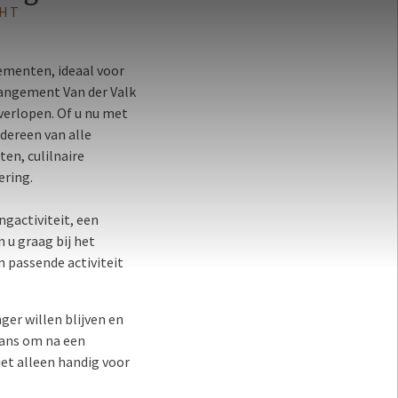
GHT
gementen, ideaal voor
rangement Van der Valk
verlopen. Of u nu met
dereen van alle
en, culilnaire
ering.
ngactiviteit, een
 u graag bij het
n passende activiteit
ger willen blijven en
kans om na een
et alleen handig voor