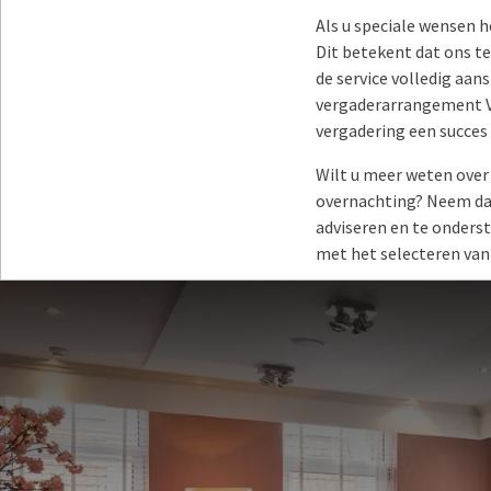
Als u speciale wensen 
Dit betekent dat ons te
de service volledig aan
vergaderarrangement Va
vergadering een succes
Wilt u meer weten ove
overnachting? Neem dan
adviseren en te onders
met het selecteren van
T:
(+31) (0)73 658 77 77
E:
events@vught.valk.