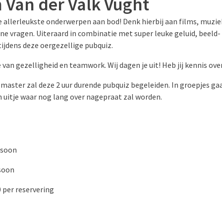
 Van der Valk Vught
 allerleukste onderwerpen aan bod! Denk hierbij aan films, muziek
 vragen. Uiteraard in combinatie met super leuke geluid, beeld-
tijdens deze oergezellige pubquiz.
van gezelligheid en teamwork. Wij dagen je uit! Heb jij kennis ov
aster zal deze 2 uur durende pubquiz begeleiden. In groepjes gaan
n uitje waar nog lang over nagepraat zal worden.
rsoon
rsoon
 per reservering