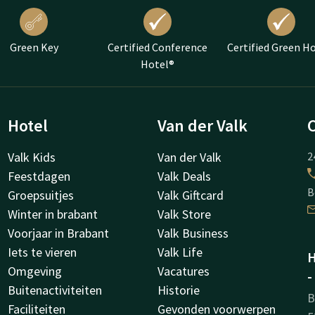
Green Key
Certified Conference
Certified Green H
Hotel®
Hotel
Van der Valk
Valk Kids
Van der Valk
2
Feestdagen
Valk Deals
B
Groepsuitjes
Valk Giftcard
Winter in brabant
Valk Store
Voorjaar in Brabant
Valk Business
Iets te vieren
Valk Life
H
Omgeving
Vacatures
-
Buitenactiviteiten
Historie
B
Faciliteiten
Gevonden voorwerpen