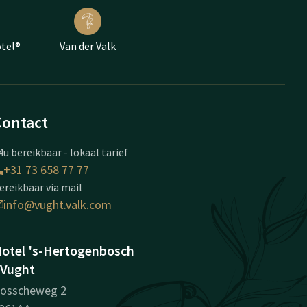
otel®
Van der Valk
Contact
4u bereikbaar - lokaal tarief
+31 73 658 77 77
ereikbaar via mail
info@vught.valk.com
otel 's-Hertogenbosch
 Vught
osscheweg 2