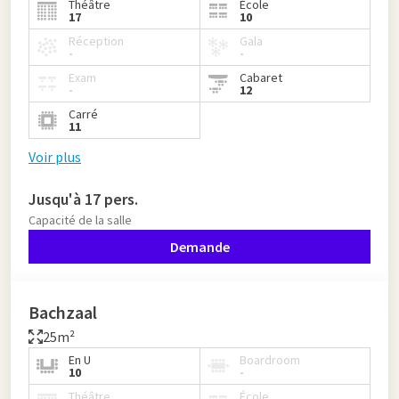
Théâtre
École
17
10
Réception
Gala
-
-
Exam
Cabaret
-
12
Carré
11
Voir plus
Jusqu'à 17 pers.
Capacité de la salle
Demande
Bachzaal
25m²
En U
Boardroom
10
-
Théâtre
École