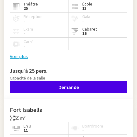
Théâtre
École
25
13
Réception
Gala
-
-
Exam
Cabaret
-
16
Carré
-
Voir plus
Jusqu'à 25 pers.
Capacité de la salle
Demande
Fort Isabella
55m²
En U
Boardroom
11
-