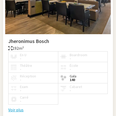
Jheronimus Bosch
192m²
En U
Boardroom
-
-
Théâtre
École
-
-
Réception
Gala
-
140
Exam
Cabaret
-
-
Carré
-
Voir plus