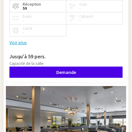
Réception
Gala
59
-
Exam
Cabaret
-
-
Carré
-
Voir plus
Jusqu'à 59 pers.
Capacité de la salle
Demande