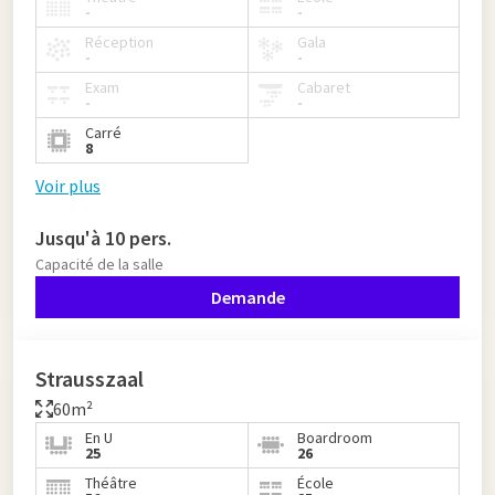
-
-
Réception
Gala
-
-
Exam
Cabaret
-
-
Carré
8
Voir plus
Jusqu'à 10 pers.
Capacité de la salle
Demande
Strausszaal
60m²
En U
Boardroom
25
26
Théâtre
École