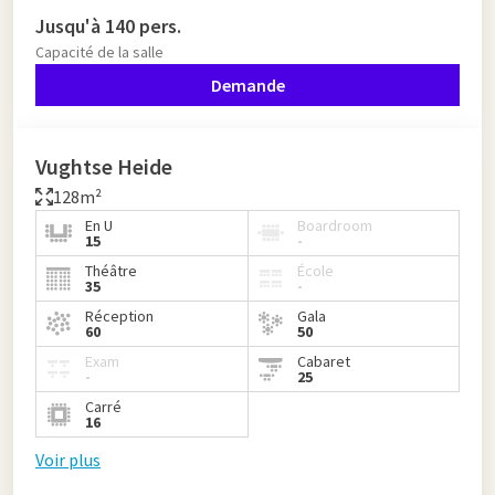
Jusqu'à 140 pers.
Capacité de la salle
Demande
Vughtse Heide
128m²
En U
Boardroom
15
-
Théâtre
École
35
-
Réception
Gala
60
50
Exam
Cabaret
-
25
Carré
16
Voir plus