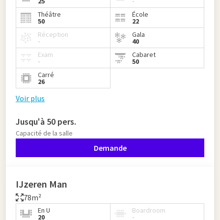
25
-
Théâtre
École
50
22
Réception
Gala
-
40
Exam
Cabaret
-
50
Carré
26
Voir plus
Jusqu'à 50 pers.
Capacité de la salle
Demande
IJzeren Man
78m²
En U
Boardroom
20
-