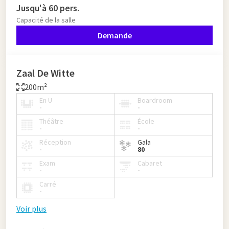
Jusqu'à 60 pers.
Capacité de la salle
Demande
Zaal De Witte
200m²
En U
Boardroom
-
-
Théâtre
École
-
-
Réception
Gala
-
80
Exam
Cabaret
-
-
Carré
-
Voir plus