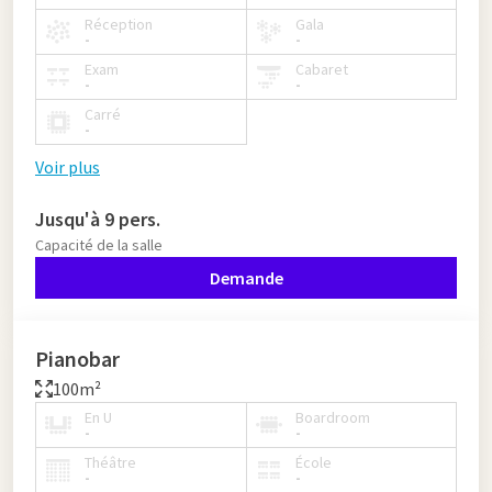
Réception
Gala
-
-
Exam
Cabaret
-
-
Carré
-
Voir plus
Jusqu'à 9 pers.
Capacité de la salle
Demande
Pianobar
100m²
En U
Boardroom
-
-
Théâtre
École
-
-