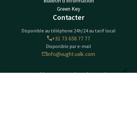
Bulletin d'information
Green Key
Contacter
Disponible au téléphone 24h/24 au tarif local
+31 73 658 77 77
Disponible par e-mail
info@vught.valk.com
Hotel 's-Hertogenbosch - Vught
Bosscheweg 2
Contact
Compte
FR
5261AA
Vught
Réserver
Calculer un itinéraire
Informations sur l'entreprise