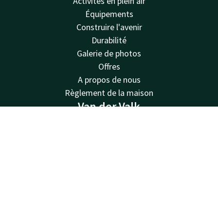
Activités en plein air
Équipements
Construire l'avenir
Durabilité
Galerie de photos
Offres
A propos de nous
Règlement de la maison
Van der Valk
Van der Valk
Contact
Compte
FR
Valk Deals
Réserver
Valk Giftcard
Valk Store
Valk Business
Valk Life
Offres d'emploi