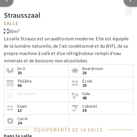
MENU
Strausszaal
SALLE
60m²
La salle Strauss est un auditorium moderne. Elle est équipée
de la lumière naturelle, de l'air conditionné et du WIFI, de sa
propre machine à café et d'un réfrigérateur rempli d'eau
minérale et de boissons non alcoolisées.
En U
Boardroom
25
26
Théâtre
École
56
25
Réception
Gala
-
48
Exam
Cabaret
13
39
Carré
24
ÉQUIPEMENTS DE LA SALLE
Dans la salle