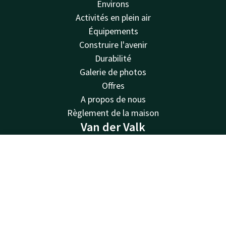
Environs
Activités en plein air
Équipements
Construire l'avenir
Durabilité
Galerie de photos
Offres
A propos de nous
Règlement de la maison
Van der Valk
Van der Valk
Contact
Compte
FR
Valk Deals
Valk Giftcard
Réserver
Valk Store
Valk Business
Valk Life