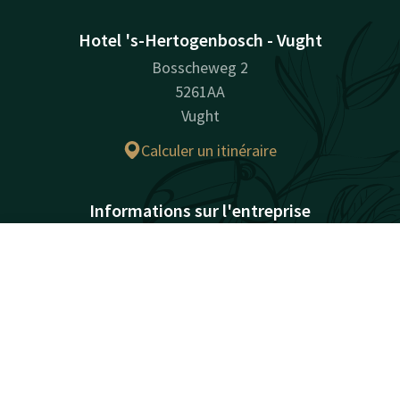
Hotel 's-Hertogenbosch - Vught
Bosscheweg 2
5261AA
Vught
Calculer un itinéraire
Informations sur l'entreprise
Numéro d’immatriculation à la chambre de commerce:
16056452
Contact
Compte
FR
Réserver
Facebook
Instagram
Tiktok
LinkedIn
Youtube
Pinterest