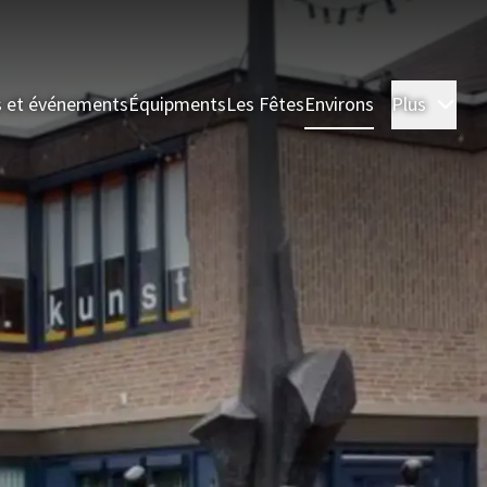
s et événements
Équipments
Les Fêtes
Environs
Plus
Cha