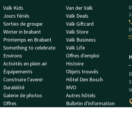
Valk Kids
Van der Valk
D
2
Jours fériés
Valk Deals
Sorties de groupe
Valk Giftcard
D
Winter in brabant
Valk Store
Printemps en Brabant
Valk Business
Something to celebrate
Valk Life
Environs
Offres d'emploi
H
Activités en plein air
Histoire
-
Équipements
Objets trouvés
B
Construire l'avenir
Hôtel Den Bosch
5
Durabilité
MVO
V
Galerie de photos
Autres hôtels
Offres
Bulletin d'information
A propos de nous
Green Key
Règlement de la maison
I
l