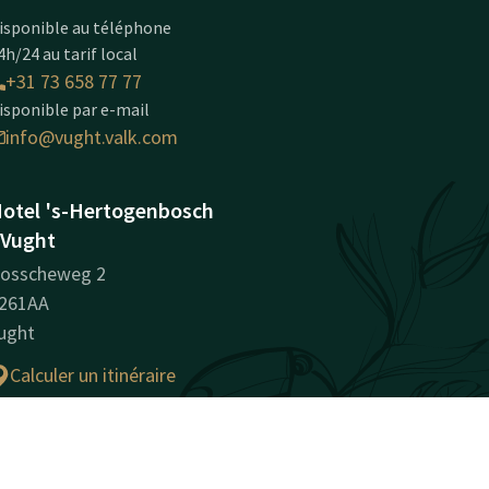
isponible au téléphone
4h/24 au tarif local
+31 73 658 77 77
isponible par e-mail
info@vught.valk.com
otel 's-Hertogenbosch
 Vught
osscheweg 2
261AA
ught
Calculer un itinéraire
nformations sur
'entreprise