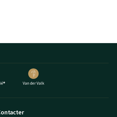
ié®
Van der Valk
Contacter