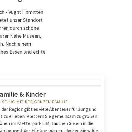
ch - Vught! Inmitten
etet unser Standort
hren durch schöne
lbarer Nähe Museen,
ch. Nach einem
iches Essen und echte
amilie & Kinder
USFLUG MIT DER GANZEN FAMILIE
n der Region gibt es viele Abenteuer für Jung und
lt zu erleben. Klettern Sie gemeinsam zu großen
öhen im Kletterpark IJM, tauchen Sie ein in die
ärchenwelt des Efteling oder entdecken Sie wilde