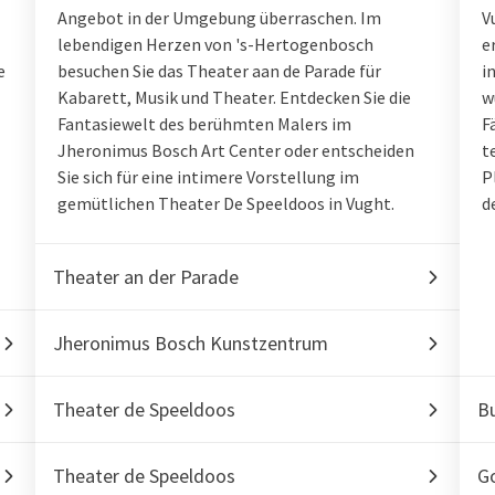
Angebot in der Umgebung überraschen. Im
V
lebendigen Herzen von 's-Hertogenbosch
e
e
besuchen Sie das Theater aan de Parade für
i
Kabarett, Musik und Theater. Entdecken Sie die
w
Fantasiewelt des berühmten Malers im
F
Jheronimus Bosch Art Center oder entscheiden
t
Sie sich für eine intimere Vorstellung im
P
gemütlichen Theater De Speeldoos in Vught.
d
Theater an der Parade
Jheronimus Bosch Kunstzentrum
Theater de Speeldoos
Bu
Theater de Speeldoos
Go