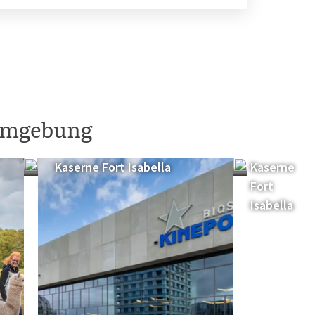
 Umgebung
Kaserne
Kaserne Fort Isabella
Kaserne
Fort
Fort
Isabella
Isabella