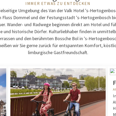
IMMER ETWAS ZU ENTDECKEN
ielseitige Umgebung des Van der Valk Hotel 's-Hertogenbos
 Fluss Dommel und der Festungsstadt 's-Hertogenbosch bi
er. Wander- und Radwege beginnen direkt am Hotel und fü
 und historische Dörfer. Kulturliebhaber finden in unmitte
rrassen und den berühmten Bossche Bol in 's-Hertogenbos
heißen wir Sie gerne zurück für entspannten Komfort, köstl
limburgische Gastfreundschaft.
F
A
I
A
H
M