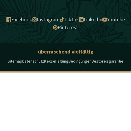
Facebook
Instagram
Tiktok
LinkedIn
Youtube
Pinterest
überraschend vielfältig
Sitemap
Datenschutz
Kekse
Haftung
Bedingungen
Bestpreisgarantie