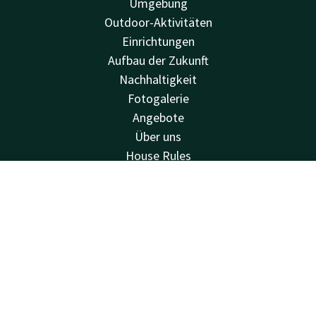
Umgebung
Outdoor-Aktivitäten
Einrichtungen
Aufbau der Zukunft
Nachhaltigkeit
Fotogalerie
Angebote
Über uns
House Rules
Van der Valk
Kontakt
Account
DE
Van der Valk
Jetzt buchen
Valk Deals
Valk Giftcard
Valk Store
Valk Business
Valk Life