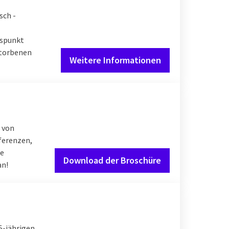
sch -
gspunkt
storbenen
Weitere Informationen
t von
ferenzen,
ie
Download der Broschüre
an!
5-jährigen