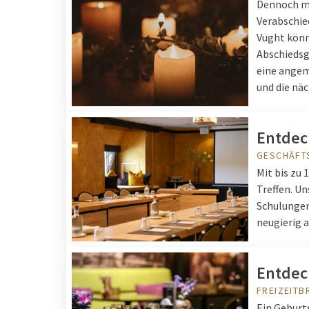
Dennoch mü
Verabschie
Vught könn
Abschiedsg
eine angem
und die nä
Entdec
GESCHÄFT
Mit bis zu 
Treffen. U
Schulungen,
neugierig 
Entdeck
FREIZEIT
Ein Geburt