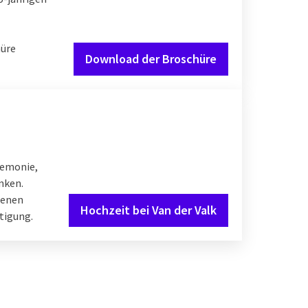
hüre
Download der Broschüre
remonie,
nken.
denen
Hochzeit bei Van der Valk
tigung.