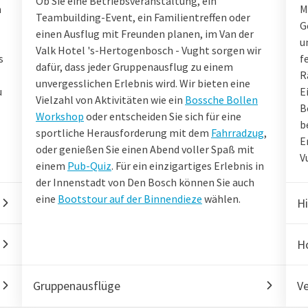
Ob Sie eine Betriebsveranstaltung, ein
m
M
Teambuilding-Event, ein Familientreffen oder
G
einen Ausflug mit Freunden planen, im Van der
u
Valk Hotel 's-Hertogenbosch - Vught sorgen wir
s
f
dafür, dass jeder Gruppenausflug zu einem
R
unvergesslichen Erlebnis wird. Wir bieten eine
u
E
Vielzahl von Aktivitäten wie ein
Bossche Bollen
B
Workshop
oder entscheiden Sie sich für eine
b
sportliche Herausforderung mit dem
Fahrradzug
,
E
oder genießen Sie einen Abend voller Spaß mit
V
einem
Pub-Quiz
. Für ein einzigartiges Erlebnis in
der Innenstadt von Den Bosch können Sie auch
eine
Bootstour auf der Binnendieze
wählen.
H
H
Gruppenausflüge
Ve