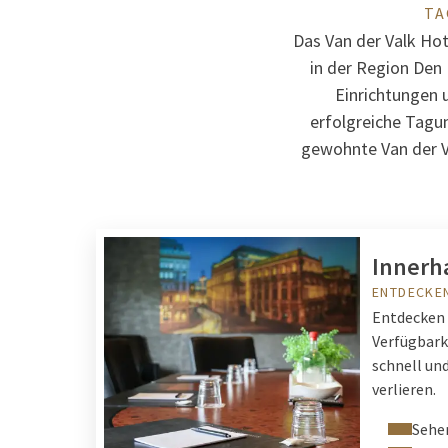
TA
Das Van der Valk Hot
in der Region Den
Einrichtungen 
erfolgreiche Tagun
gewohnte Van der V
Innerh
ENTDECKE
Entdecken 
Verfügbarke
schnell un
verlieren.
Sehen