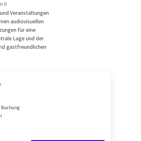
EHR
n und Veranstaltungen
nen audiovisuellen
zungen für eine
ntrale Lage und der
nd gastfreundlichen
e
re Buchung
u