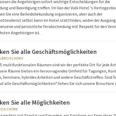
ssen die Angehörigen sofort wichtige Entscheidungen für die
dung und Beerdigung treffen. Im Van der Valk Hotel 's Hertogenbo
en Sie eine Beileidsbekundung organisieren, aber auch der
ottesdienst selbst kann im Hotel stattfinden, wobei der Ausgan
essene und persönliche Verabschiedung mit Respekt für den Ver
chsten Angehörigen ist.
ken Sie alle Geschäftsmöglichkeiten
SBROSCHÜRE
15 multifunktionalen Räumen sind wir der perfekte Ort für jede Ar
nsere Räume bieten ein hervorragendes Umfeld für Tagungen, Kon
 Seminare, hybrides Arbeiten und andere Geschäftstreffen. Sind S
auf alle Geschäftsmöglichkeiten? Sehen Sie sich unsere Broschüre 
en Sie alle Möglichkeiten
BROSCHÜRE
stagsfest mit Familie und Freunden, ein Empfang zur Feier Ihres 2