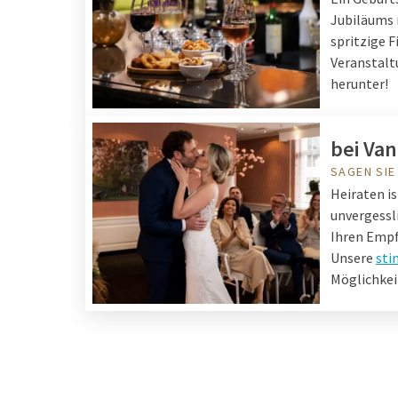
Jubiläums 
spritzige F
Veranstalt
herunter!
bei Van
SAGEN SIE
Heiraten i
unvergessl
Ihren Empf
Unsere
sti
Möglichkei