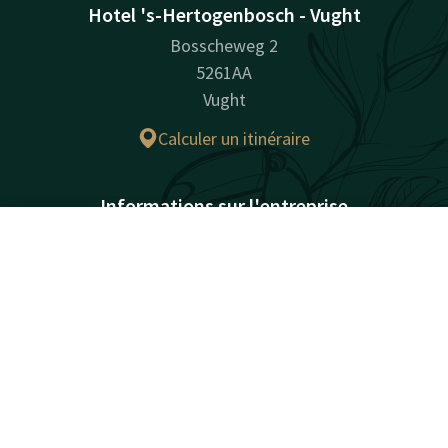
Hotel 's-Hertogenbosch - Vught
Bosscheweg 2
5261AA
Vught
Calculer un itinéraire
Informations sur l'entreprise
Numéro d’immatriculation à la chambre de commerce:
Contact
Compte
FR
16056452
Réserver
Facebook
Instagram
Tiktok
LinkedIn
Youtube
Pinterest