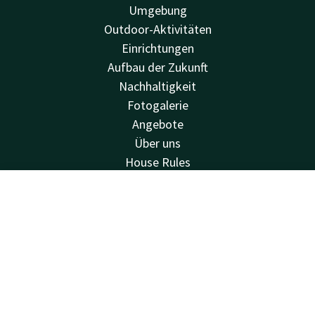
Umgebung
Outdoor-Aktivitäten
Einrichtungen
Aufbau der Zukunft
Nachhaltigkeit
Fotogalerie
Angebote
Über uns
House Rules
Van der Valk
Kontakt
Account
DE
Van der Valk
Valk Deals
Jetzt buchen
Valk Giftcard
Valk Store
Valk Business
Valk Life