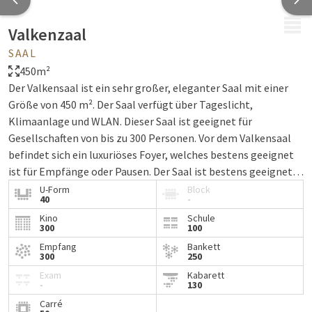
MENÜ
Valkenzaal
SAAL
450m²
Der Valkensaal ist ein sehr großer, eleganter Saal mit einer
Größe von 450 m². Der Saal verfügt über Tageslicht,
Klimaanlage und WLAN. Dieser Saal ist geeignet für
Gesellschaften von bis zu 300 Personen. Vor dem Valkensaal
befindet sich ein luxuriöses Foyer, welches bestens geeignet
ist für Empfänge oder Pausen. Der Saal ist bestens geeignet
für einen Festabend oder einen Stehempfang.
U-Form
Block
40
-
Kino
Schule
300
100
Empfang
Bankett
300
250
Exam
Kabarett
-
130
Carré