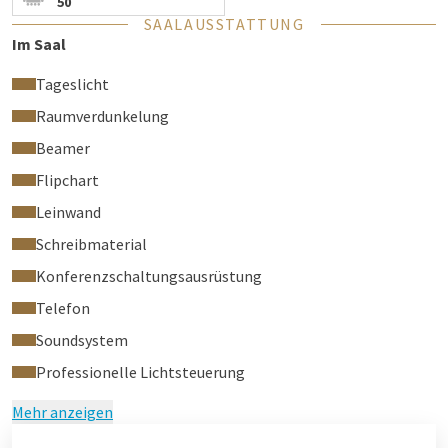
50
SAALAUSSTATTUNG
Im Saal
Tageslicht
Raumverdunkelung
Beamer
Flipchart
Leinwand
Schreibmaterial
Konferenzschaltungsausrüstung
Telefon
Soundsystem
Professionelle Lichtsteuerung
Mehr anzeigen