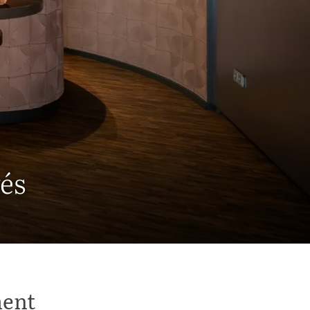
és
ment