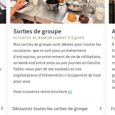
Sorties de groupe
A
ACTIVITÉS DE RENFORCEMENT D'ÉQUIPE
É
Nos sorties de groupe sont idéales pour toutes les
À
occasions : que ce soit pour un événement
f
d'entreprise, un enterrement de vie de célibataire,
H
un week-end entre amis ou une journée en famille.
m
s
Faites-nous part de vos souhaits et nos
s
organisateurs d'événements s'occuperont de tout
g
pour vous.
D
l
Vous trouverez notre brochure
ici
.
Découvrez toutes les sorties de groupe
Fo