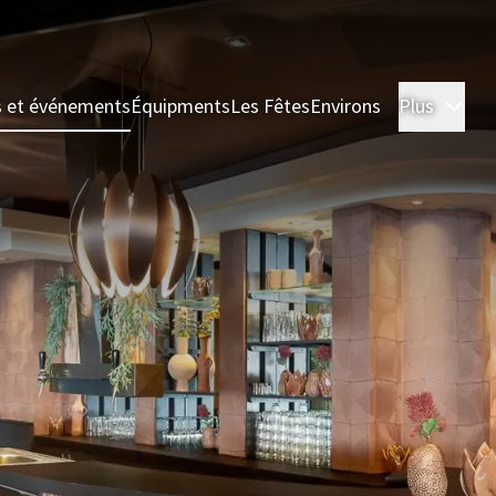
s et événements
Équipments
Les Fêtes
Environs
Plus
Cha