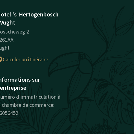
otel 's-Hertogenbosch
 Vught
osscheweg 2
261AA
ught
Calculer un itinéraire
nformations sur
'entreprise
uméro d’immatriculation à
a chambre de commerce:
6056452