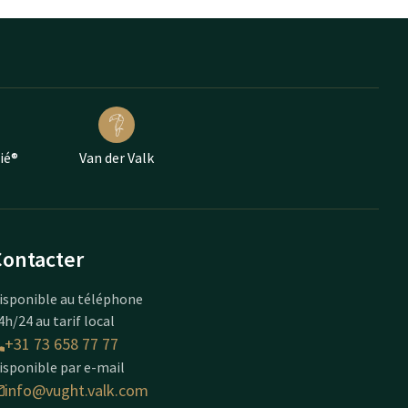
ié®
Van der Valk
Contacter
isponible au téléphone
4h/24 au tarif local
+31 73 658 77 77
isponible par e-mail
info@vught.valk.com