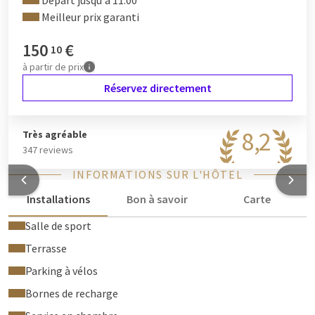
Départ jusqu'à 11:00
Meilleur prix garanti
150
€
10
à partir de
prix
Réservez directement
8,2
Très agréable
347 reviews
INFORMATIONS SUR L'HÔTEL
Installations
Bon à savoir
Carte
Salle de sport
Terrasse
Parking à vélos
Bornes de recharge