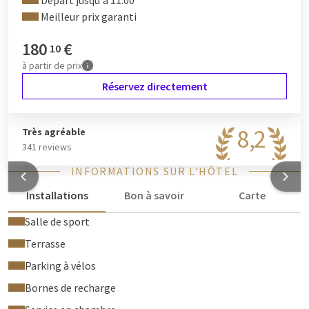
Départ jusqu'à 11:00
Meilleur prix garanti
180
€
10
à partir de
prix
Réservez directement
8,2
Très agréable
341 reviews
INFORMATIONS SUR L'HÔTEL
Installations
Bon à savoir
Carte
Salle de sport
Terrasse
Parking à vélos
Bornes de recharge