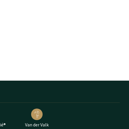
ié®
Van der Valk