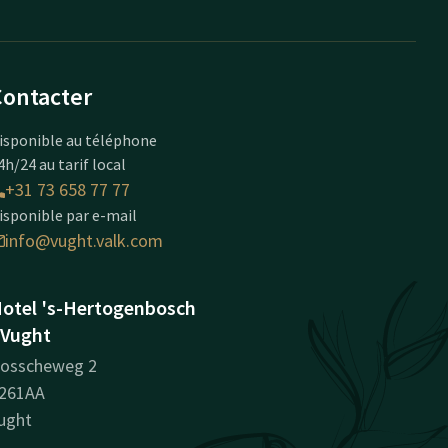
Contacter
isponible au téléphone
4h/24 au tarif local
+31 73 658 77 77
isponible par e-mail
info@vught.valk.com
otel 's-Hertogenbosch
 Vught
osscheweg 2
261AA
ught