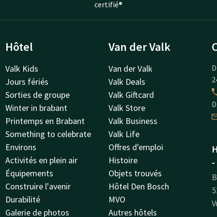
certifié®
Hôtel
Van der Valk
Valk Kids
Van der Valk
D
2
Jours fériés
Valk Deals
Sorties de groupe
Valk Giftcard
D
Winter in brabant
Valk Store
Printemps en Brabant
Valk Business
Something to celebrate
Valk Life
Environs
Offres d'emploi
H
Activités en plein air
Histoire
-
Équipements
Objets trouvés
B
Construire l'avenir
Hôtel Den Bosch
5
Durabilité
MVO
V
Galerie de photos
Autres hôtels