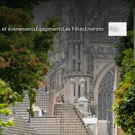
s et événements
Équipments
Les Fêtes
Environs
Plus
Cha