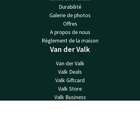
Durabilité
Galerie de photos
Offres
A propos de nous
Règlement de la maison
Van der Valk
Van der Valk
Valk Deals
Valk Giftcard
Valk Store
Valk Business
Valk Life
Offres d'emploi
Contact
Compte
FR
Histoire
Réserver
Objets trouvés
Hôtel Den Bosch