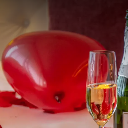
Entdecken Sie, wa
geboten wird. Von 
Brunches. Genießen S
und Alt. Ob Sie
Hertogenbosch - Vugh
-