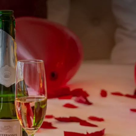
VAN DER VALK HOTEL 'S-HERTOGENBOSCH-VUGHT
s in der kommenden Zeit alles im Van der Valk Hotel 's-Her
klassischen Konzerten und stimmungsvollen Abendessen bis
ie ein abwechslungsreiches Angebot an Aktivitäten und Ver
 einen entspannten Abend oder eine lebhafte Party suchen, im 
t ist immer etwas los. Verpassen Sie es nicht und erleben Si
Zeit!