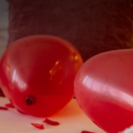
togenbosch - Vught
 hin zu gemütlichen
anstaltungen für Jung
Van der Valk 's-
e eine unvergessliche