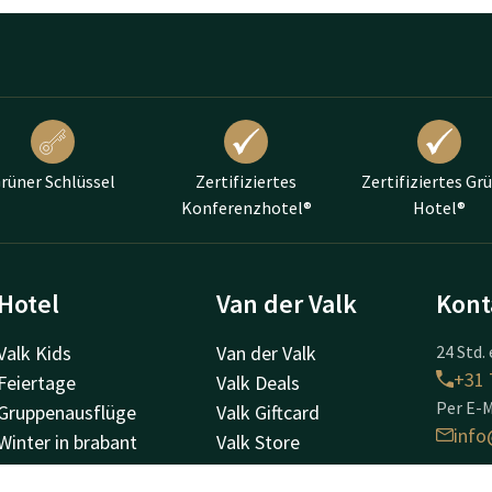
rüner Schlüssel
Zertifiziertes
Zertifiziertes Gr
Konferenzhotel®
Hotel®
Hotel
Van der Valk
Kont
Valk Kids
Van der Valk
24 Std. 
+31 
Feiertage
Valk Deals
Per E-M
Gruppenausflüge
Valk Giftcard
info
Winter in brabant
Valk Store
Frühling in Brabant
Valk Business