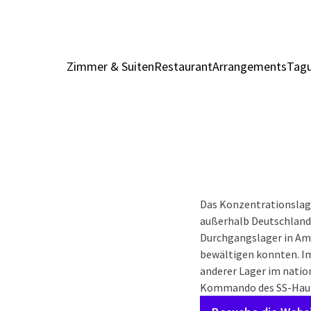
Zimmer & Suiten
Restaurant
Arrangements
Tagu
Das Konzentrationslag
außerhalb Deutschlands
Durchgangslager in Am
bewältigen konnten. I
anderer Lager im natio
Kommando des SS-Haupt