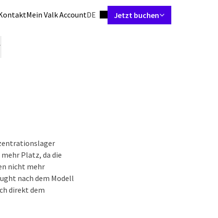
Sprache einstellen
Kontakt
Mein Valk Account
DE
Jetzt buchen
Zimmer & Suiten
Restaurant
Arrangements
Tagungen & Eve
zentrationslager
mehr Platz, da die
en nicht mehr
Vught nach dem Modell
uch direkt dem