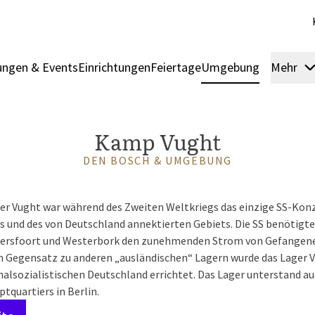
ngen & Events
Einrichtungen
Feiertage
Umgebung
Mehr
Kamp Vught
DEN BOSCH & UMGEBUNG
er Vught war während des Zweiten Weltkriegs das einzige SS-Kon
 und des von Deutschland annektierten Gebiets. Die SS benötigte 
ersfoort und Westerbork den zunehmenden Strom von Gefangen
m Gegensatz zu anderen „ausländischen“ Lagern wurde das Lager 
nalsozialistischen Deutschland errichtet. Das Lager unterstand a
quartiers in Berlin.