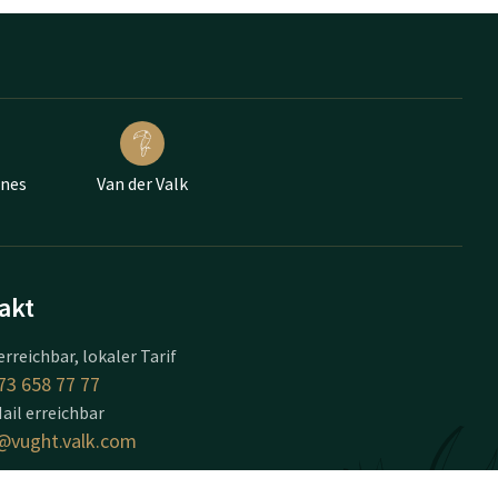
ünes
Van der Valk
akt
erreichbar, lokaler Tarif
73 658 77 77
ail erreichbar
@vught.valk.com