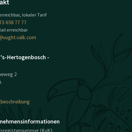
akt
erreichbar, lokaler Tarif
73 658 77 77
ail erreichbar
@vught.valk.com
 's-Hertogenbosch -
heweg 2
A
beschreibung
nehmensinformationen
sregisternummer (KvK):