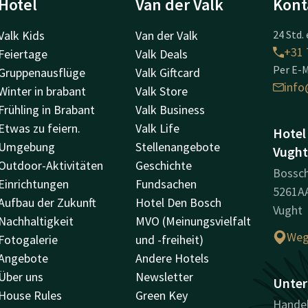
Hotel
Van der Valk
Kont
Valk Kids
Van der Valk
24 Std. 
+31 
Feiertage
Valk Deals
Per E-M
Gruppenausflüge
Valk Giftcard
info
Winter in brabant
Valk Store
Frühling in Brabant
Valk Business
Etwas zu feiern.
Valk Life
Hotel
Umgebung
Stellenangebote
Vught
Outdoor-Aktivitäten
Geschichte
Bossc
Einrichtungen
Fundsachen
5261A
Aufbau der Zukunft
Hotel Den Bosch
Vught
Nachhaltigkeit
MVO (Meinungsvielfalt
Weg
Fotogalerie
und -freiheit)
Angebote
Andere Hotels
Über uns
Newsletter
Unter
House Rules
Green Key
Handel