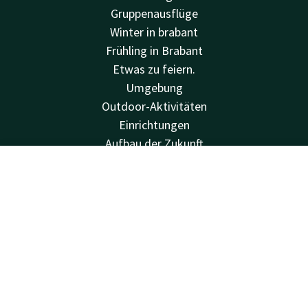
Gruppenausflüge
Winter in brabant
Frühling in Brabant
Etwas zu feiern.
Umgebung
Outdoor-Aktivitäten
Einrichtungen
Aufbau der Zukunft
Nachhaltigkeit
Kontakt
Account
DE
Fotogalerie
Angebote
Jetzt buchen
Über uns
House Rules
Van der Valk
Van der Valk
Valk Deals