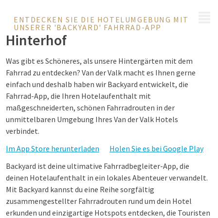
MENÜ
ENTDECKEN SIE DIE HOTELUMGEBUNG MIT
UNSERER 'BACKYARD' FAHRRAD-APP
Hinterhof
Was gibt es Schöneres, als unsere Hintergärten mit dem
Fahrrad zu entdecken? Van der Valk macht es Ihnen gerne
einfach und deshalb haben wir Backyard entwickelt, die
Fahrrad-App, die Ihren Hotelaufenthalt mit
maßgeschneiderten, schönen Fahrradrouten in der
unmittelbaren Umgebung Ihres Van der Valk Hotels
verbindet.
Im App Store herunterladen
Holen Sie es bei Google Play
Backyard ist deine ultimative Fahrradbegleiter-App, die
deinen Hotelaufenthalt in ein lokales Abenteuer verwandelt.
Mit Backyard kannst du eine Reihe sorgfältig
zusammengestellter Fahrradrouten rund um dein Hotel
erkunden und einzigartige Hotspots entdecken, die Touristen