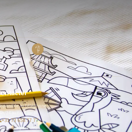
ié®
Van der Valk
Contacter
isponible au téléphone
4h/24 au tarif local
+31 73 658 77 77
isponible par e-mail