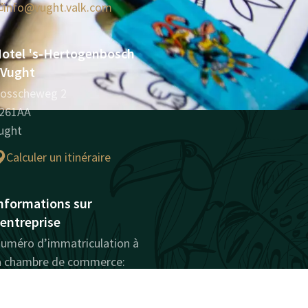
info@vught.valk.com
otel 's-Hertogenbosch
 Vught
osscheweg 2
261AA
ught
Calculer un itinéraire
nformations sur
'entreprise
uméro d’immatriculation à
a chambre de commerce:
6056452