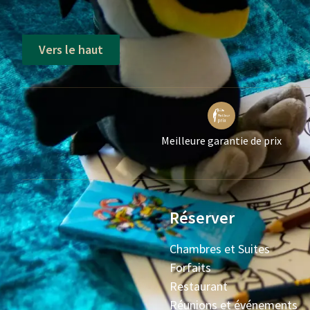
Vers le haut
Meilleure garantie de prix
Réserver
Chambres et Suites
Forfaits
Restaurant
Réunions et événements