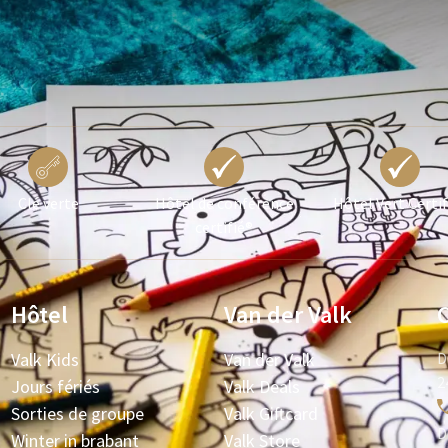
Clé verte
Hôtel de conférence
Hôtel Vert Certif
certifié®
Hôtel
Van der Valk
Valk Kids
Van der Valk
D
2
Jours fériés
Valk Deals
Sorties de groupe
Valk Giftcard
D
Winter in brabant
Valk Store