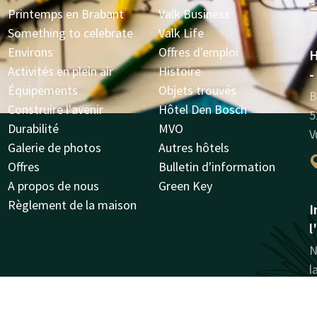
Printemps en Brabant
Valk Business
Something to celebrate
Valk Life
Environs
Offres d'emploi
H
Activités en plein air
Histoire
-
Équipements
Objets trouvés
B
Construire l'avenir
Hôtel Den Bosch
5
Durabilité
MVO
V
Galerie de photos
Autres hôtels
Offres
Bulletin d'information
A propos de nous
Green Key
Règlement de la maison
I
l
N
l
1