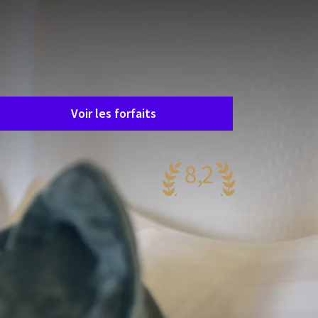
Malheureusement, ce forfait est
terminé.
e forfait qui vous intéresse n'est
alheureusement plus disponible.
eureusement, il y a beaucoup d'autres forfaits !
Voir les forfaits
8,2
rès agréable
44 reviews