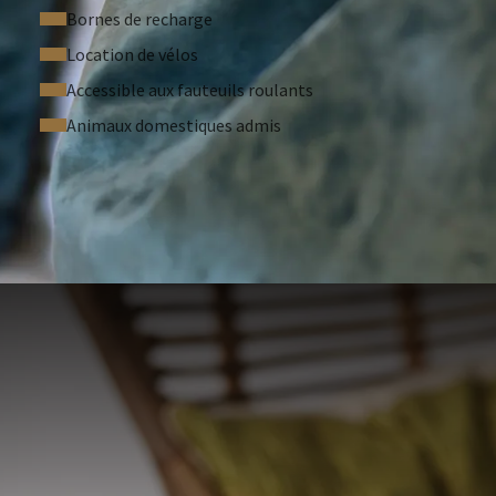
Bornes de recharge
Location de vélos
Accessible aux fauteuils roulants
Animaux domestiques admis
RÉQUEMMENT POSÉES
 de 2 adultes par chambre, pour une personne, un
sponibilité
u'à 24 heures avant l'arrivée, sauf indication
 enfants séjournant dans la chambre des parents.