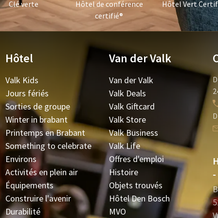
Clé verte
Hôtel de conférence
Hôtel Vert Certif
certifié®
Hôtel
Van der Valk
Valk Kids
Van der Valk
D
2
Jours fériés
Valk Deals
Sorties de groupe
Valk Giftcard
D
Winter in brabant
Valk Store
Printemps en Brabant
Valk Business
Something to celebrate
Valk Life
Environs
Offres d'emploi
H
Activités en plein air
Histoire
-
Équipements
Objets trouvés
B
Construire l'avenir
Hôtel Den Bosch
5
Durabilité
MVO
V