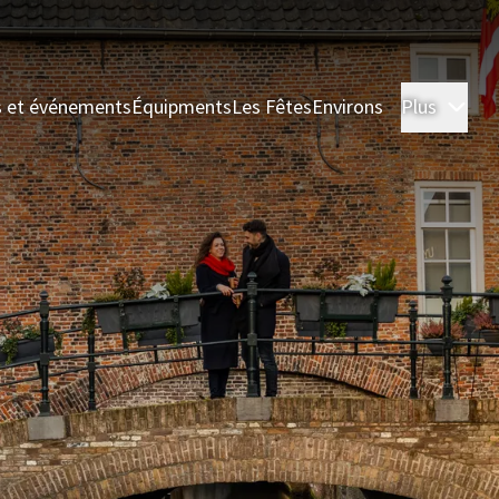
s et événements
Équipments
Les Fêtes
Environs
Plus
Cha