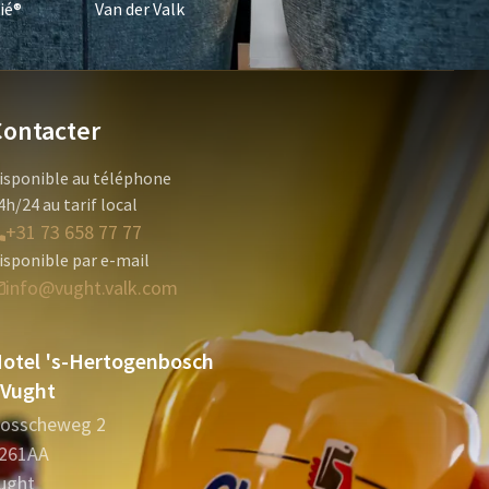
ié®
Van der Valk
Contacter
isponible au téléphone
4h/24 au tarif local
+31 73 658 77 77
isponible par e-mail
info@vught.valk.com
otel 's-Hertogenbosch
 Vught
osscheweg 2
261AA
ught