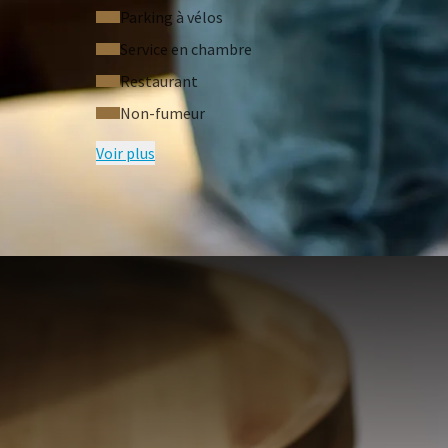
Parking à vélos
Service en chambre
Restaurant
Non-fumeur
Voir plus
QUESTIONS F
Conditions du forfait
Les tarifs sont basés sur un minimum
supplément peut être appliqué.
Les réservations sont soumises à la di
L'annulation gratuite est possible jusq
contraire.
Un tarif réduit est appliqué pour les