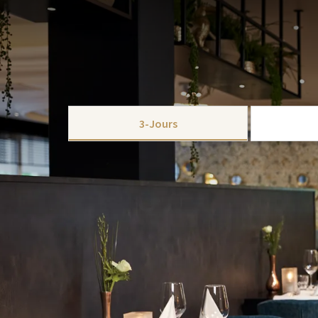
FORFAIT
Profitez de la beauté des environs en automne grâce 
petit déjeuner gratuit ! Au Van der Valk Hotel 's-H
unique. Découvrez la nature ou détendez-vous dans l
soir, savourez un délicieux dîner de trois plats dan
CHOISIR
Avec le forfait Delicious Autumn, vous aurez tout le 
3-Jours
dunes de Drunense et l'agréable s'-Hertogenbosch au 
les plus beaux sentiers de randonnée à proximité!
No
automne!
Ce paquet comprend:
2 x Nuitée dans une chambre Comfort
2 x buffet de petit-déjeuner complet Live 
2 x 3 plats Menu le Blanc