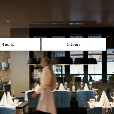
à notre forfait délicieux d'automne de 3 ou 4 jours, avec
ertogenbosch - Vught, vous vivrez l'automne d'une manière
'environnement surprenant et familier du Van der Valk. 's. Le
s notre restaurant atmosphérique.
 VOTRE FORFAIT
loisir d'explorer les magnifiques environs de Vught. Avec les
à 
4 nuits
2-Jours
coin de la rue, il y a beaucoup à faire.
Découvrez également
pr
us vous souhaitons la bienvenue et un merveilleux
Cooking