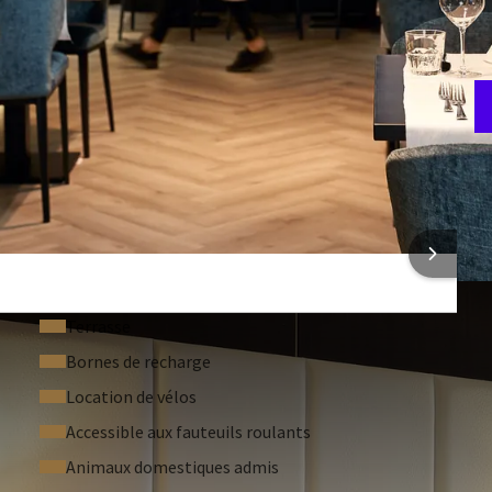
T
3
ONS SUR L'HÔTEL
Terrasse
Bornes de recharge
Location de vélos
Accessible aux fauteuils roulants
Animaux domestiques admis