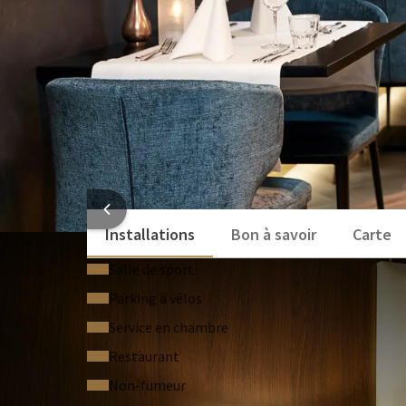
INFORMATI
Installations
Bon à savoir
Carte
Salle de sport
Parking à vélos
Service en chambre
Restaurant
Non-fumeur