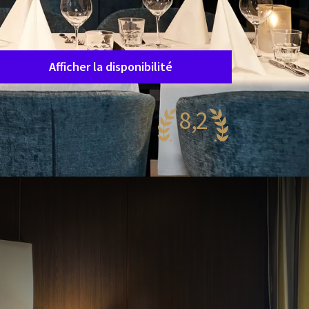
Durée du séjour
Choisissez des dates
Afficher la disponibilité
8,2
rès agréable
43 reviews