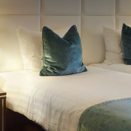
RÉQUEMMENT POSÉES
 minimum de 2 adultes par chambre
ction des disponibilités
squ'à 24 heures avant l'arrivée, sauf indication
 chambre de leurs parents, il y a un tarif réduit de 4
atuits.