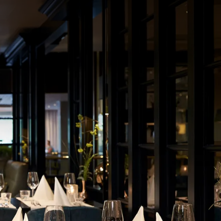
partir de
ix p.p.
Disposition de la chambre
1 chambre, 2 personnes
Forfait
3-Jours