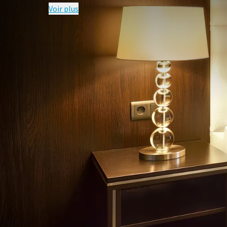
Voir plus
QUESTIONS F
Conditions du forfait
Les réservations sont basées sur un
Les réservations sont possibles en fon
L'annulation sans frais est possible ju
contraire.
Pour les enfants qui séjournent dans la
à 12 ans, les enfants de 0 à 3 ans sont gr