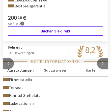
Check-out bis 11:00
Bestpreisgarantie
200
€
10
Ab
Preis
Buchen Sie direkt
8,2
Sehr gut
341 Bewertungen
HOTELINFORMATIONEN
Ausstattungen
Gut zu wissen
Karte
Fitnessstudio
Terrasse
Fahrrad-Stellplatz
Ladestationen