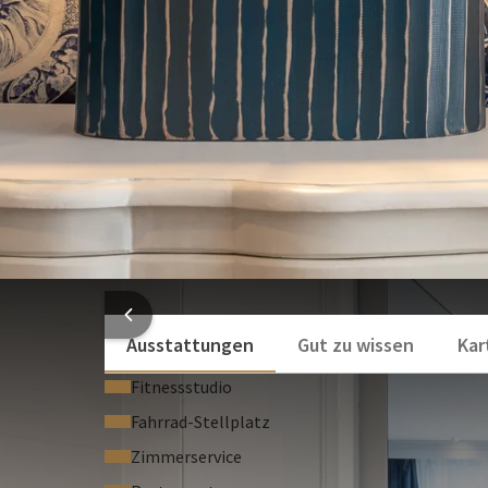
Telefon
Balkon oder Terrasse
Mehr anzeigen
HOTELI
Ausstattungen
Gut zu wissen
Kar
Fitnessstudio
Fahrrad-Stellplatz
Zimmerservice