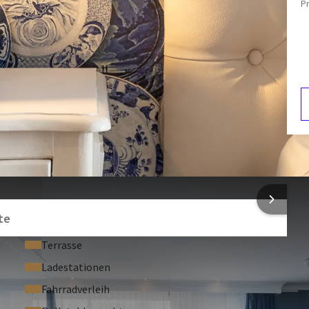
P
Flachbildfernseher
Safe
S
3
NFORMATIONEN
te
Terrasse
Ladestationen
Fahrradverleih