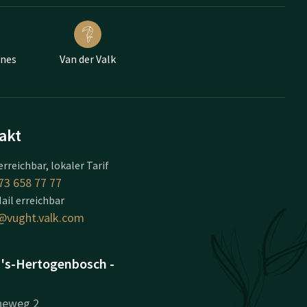
ünes
Van der Valk
akt
erreichbar, lokaler Tarif
73 658 77 77
ail erreichbar
@vught.valk.com
 's-Hertogenbosch -
heweg 2