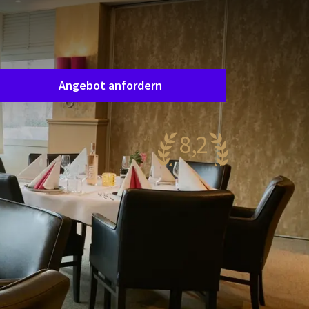
Saalanfrage
ordern Sie ganz unverbindlich ein Angebot an,
nd wir werden Sie zeitnah kontaktieren, um Ihre
Wünsche gemeinsam abzustimmen.
Angebot anfordern
8,2
ehr gut
43 Bewertungen