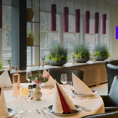
F
u
multifunktional nutzbar für formelle und private Anlässe. Der
WLAN, ein eigenes Kaffeebuffet und einen Kühlschrank, der
e Vughtse Heide ist bestens geeignet für einer Dinner oder
e Vughtse Heide ist auf Anfrage erhältlich.
Kino
35
S
ng
Bankett
3
50
tt
Carré
16
AUSSTATTUNG
Beamer
Flipchart
Mikrofon