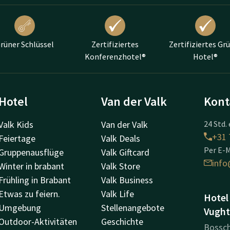
rüner Schlüssel
Zertifiziertes
Zertifiziertes Gr
Konferenzhotel®
Hotel®
Hotel
Van der Valk
Kont
Valk Kids
Van der Valk
24 Std. 
+31 
Feiertage
Valk Deals
Per E-M
Gruppenausflüge
Valk Giftcard
info
Winter in brabant
Valk Store
Frühling in Brabant
Valk Business
Etwas zu feiern.
Valk Life
Hotel
Umgebung
Stellenangebote
Vught
Outdoor-Aktivitäten
Geschichte
Bossc