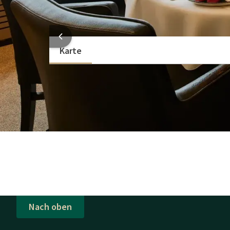
Whiteboard
Technischer Support
HOTELI
Karte
Nach oben