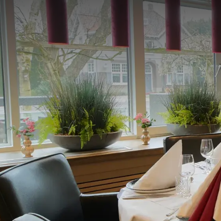
SAAL
128m²
De Vughtse Heide ist ein eleganter Saal. Dieser ist 
Saal verfügt u.a. über Tageslicht, Klimaanlage und 
mit Mineralwasser und Softgetränken gefüllt ist. Di
einen Empfang mit eigener Terrasse. Der Preis für d
U-Form
Block
15
-
Schule
Empfa
-
60
Exam
Kabare
-
25
SAAL
Im Saal
Tageslicht
Rollstuhlgerecht
Leinwand