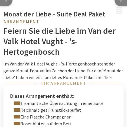
MENÜ
Monat der Liebe - Suite Deal Paket
ARRANGEMENT
Feiern Sie die Liebe im Van der
Valk Hotel Vught - 's-
Hertogenbosch
Im Van der Valk Hotel Vught - 's-Hertogenbosch steht der
ganze Monat Februar im Zeichen der Liebe. Für den 'Monat der
Liebe' haben wir ein spezielles Romantik-Paket mit 15%
IHR ARRANGEMENT
Rabatt auf eine Übernachtung in einer unserer romantischen
Suiten zusammengestellt. Der ideale Ort, um eine
Dieses Arrangement enthält:
wunderbare Übernachtung mit Ihrem Partner oder einer
1 romantische Übernachtung in einer Suite
geliebten Person zu verbringen.
Reichhaltiges Frühstücksbuffet
Bei Ihrer Ankunft werden Sie mit einer kostenlosen Flasche
Eine Flasche Champagner
Sekt und Rosenblättern auf dem Bett begrüßt, um die
Rosenblüten auf dem Bett