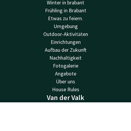
Winter in brabant
Frühling in Brabant
Etwas zu feiern.
Umgebung
Outdoor-Aktivitäten
Einrichtungen
Aufbau der Zukunft
Nachhaltigkeit
Fotogalerie
Angebote
Über uns
House Rules
Van der Valk
Van der Valk
Kontakt
Account
DE
Valk Deals
Valk Giftcard
Jetzt buchen