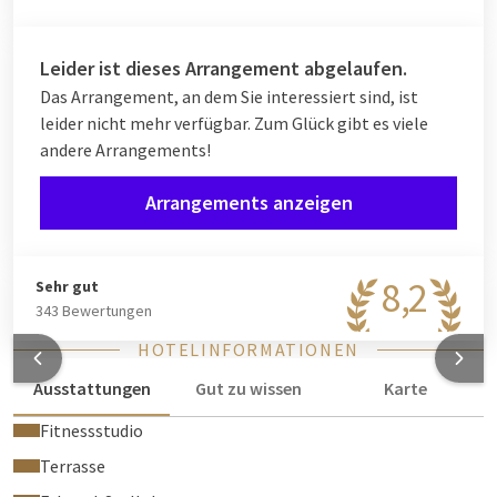
romantische Atmosphäre zu vervollständigen. Genießen Sie
gemeinsam den Luxus und Komfort unserer Suiten und
machen Sie Ihren Aufenthalt zu einem romantischen und
Leider ist dieses Arrangement abgelaufen.
unterhaltsamen Erlebnis.
Das Arrangement, an dem Sie interessiert sind, ist
leider nicht mehr verfügbar. Zum Glück gibt es viele
andere Arrangements!
Arrangements anzeigen
8,2
Sehr gut
343 Bewertungen
HOTELINFORMATIONEN
Ausstattungen
Gut zu wissen
Karte
Fitnessstudio
Terrasse