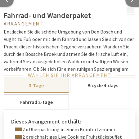
MENÜ
Fahrrad- und Wanderpaket
ARRANGEMENT
Entdecken Sie die schöne Umgebung von Den Bosch und
Vught zu Fuß oder mit dem Fahrrad und lassen Sie sich von der
Pracht dieser historischen Gegend verzaubern. Wandern Sie
durch den Bossche Broek und atmen Sie die frische Luft ein,
während Sie an ausgedehnten Wäldern und saftigen Wiesen
vorbeifahren. Ob Sie sich für einen ruhigen Spaziergang am
WÄHLEN SIE IHR ARRANGEMENT
Wasser oder eine aufregende Radtour durch die Landschaft
entscheiden, die Region Den Bosch und Vught hat für jeden
3-Tage
Bicycle 4-days
etwas zu bieten.
Fahrrad 2-tage
Rad- und Wanderpaket ab Van der Valk
Dieses Arrangement enthält:
Entdecken Sie die schöne Umgebung der Meierij mit dem Rad-
2 x Übernachtung in einem Komfortzimmer
& Wanderpaket. Entdecken Sie die Loonse- und Drunense-
2 x reichhaltiges Live Cooking Frühstücksbuffet