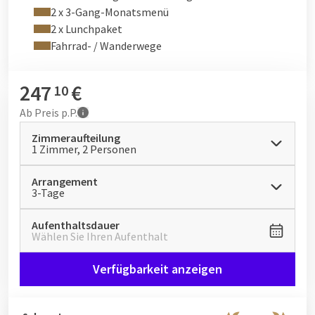
Dünen, machen Sie einen Zwischenstopp am Strand des
2 x 3-Gang-Monatsmenü
IJzeren Man oder schlendern Sie durch das gemütliche
2 x Lunchpaket
Zentrum von 's-Hertogenbosch. Bei Ihrer Ankunft erhalten Sie
Fahrrad- / Wanderwege
von uns verschiedene Wander- und Fahrradrouten. Möchten
Sie lieber selbst eine Route ausarbeiten? Auch das ist mit dem
247
€
10
Online-Routenplaner möglich.
Ab
Preis p.P.
Sehen Sie sich hier einige der schönen Routen in der
Umgebung an.
Zimmeraufteilung
1 Zimmer, 2 Personen
Mit dem Cycling & Walking Package des Van der Valk Hotel 's-
Hertogenbosch - Vught genießen Sie ein Live-Cooking-
Arrangement
Frühstücksbuffet und ein Drei-Gänge-Menü de Witte.
3-Tage
Außerdem erhalten Sie ein Lunchpaket für Ihre Wander- oder
Fahrradtour.
Aufenthaltsdauer
Wählen Sie Ihren Aufenthalt
Das
Live-Cooking-Frühstücksbuffet
besteht aus frischen
Brotsorten und verschiedenen Füllungen, darunter
Verfügbarkeit anzeigen
Aufschnitt, Käse und Süßigkeiten. Natürlich bieten wir Ihnen
auch ein frisch zubereitetes Ei nach Ihrem Geschmack. Kaffee,